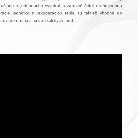
 účinne a jednoducho vyvetrať a zároveň šetriť drahocennou
tracie jednotky s rekuperáciou tepla sú taktiež vhodné do
rov, do ordinácií či do školských tried.