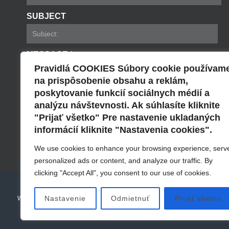
SUBJECT
MESSAGE *
Pravidlá COOKIES Súbory cookie používam
na prispôsobenie obsahu a reklám,
poskytovanie funkcií sociálnych médií a
analýzu návštevnosti. Ak súhlasíte kliknite
"Prijať všetko" Pre nastavenie ukladaných
informácií kliknite "Nastavenia cookies".
Send
We use cookies to enhance your browsing experience, serv
personalized ads or content, and analyze our traffic. By
clicking "Accept All", you consent to our use of cookies.
© 2016 - 2021 Smartsun
Mapa stránky
Certifiká
Nastavenie
Odmietnuť
Prijať všetko
Webové stránky môžu vo vašom prehliadači ukladať alebo načítavať informác
osobného webu alebo k tomu, aby webové stránk