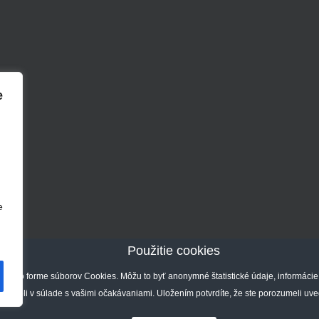
e
e
Použitie cookies
ty Passive House
ie vo forme súborov Cookies. Môžu to byť anonymné štatistické údaje, informácie
y boli v súlade s vašimi očakávaniami. Uložením potvrdíte, že ste porozumeli uve