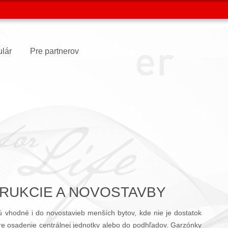
ulár
Pre partnerov
RUKCIE A NOVOSTAVBY
 vhodné i do novostavieb menších bytov, kde nie je dostatok
re osadenie centrálnej jednotky alebo do podhľadov. Garzónky