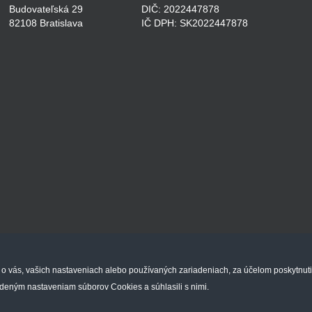
Budovateľská 29
DIČ: 2022447878
82108 Bratislava
IČ DPH: SK2022447878
 o vás, vašich nastaveniach alebo používaných zariadeniach, za účelom poskytnut
deným nastaveniam súborov Cookies a súhlasili s nimi.