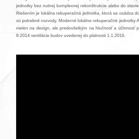
jednotky bez nutnej komplexnej rekonštrukcie alebo do stavieb
Riešením je lokálna rekuperačná jednotka, ktorá sa osádza do
sú potrebné rozvody. Moderné lokálne rekuperačné jednotky A
nielen na design, ale predovšetkým na hlučnosť a účinnosť
8:2014 ventilácie budov uvedenej do platnosti 1.1.2016.