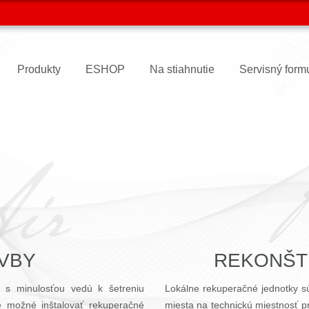
Produkty
ESHOP
Na stiahnutie
Servisný form
AVBY
REKONŠT
 s minulosťou vedú k šetreniu
Lokálne rekuperačné jednotky sú
 je možné inštalovať rekuperačné
miesta na technickú miestnosť p