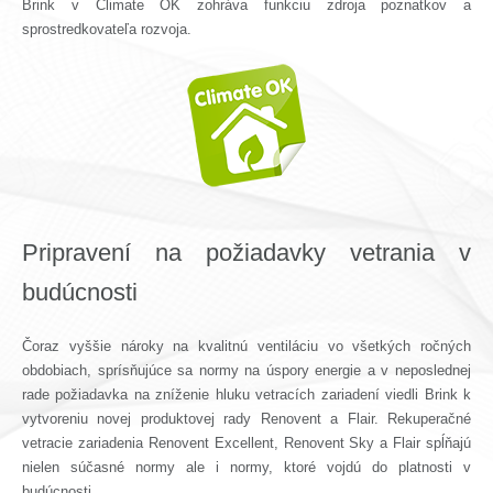
Brink v Climate OK zohráva funkciu zdroja poznatkov a
sprostredkovateľa rozvoja.
Pripravení na požiadavky vetrania v
budúcnosti
Čoraz vyššie nároky na kvalitnú ventiláciu vo všetkých ročných
obdobiach, sprísňujúce sa normy na úspory energie a v neposlednej
rade požiadavka na zníženie hluku vetracích zariadení viedli Brink k
vytvoreniu novej produktovej rady Renovent a Flair. Rekuperačné
vetracie zariadenia Renovent Excellent, Renovent Sky a Flair spĺňajú
nielen súčasné normy ale i normy, ktoré vojdú do platnosti v
budúcnosti.