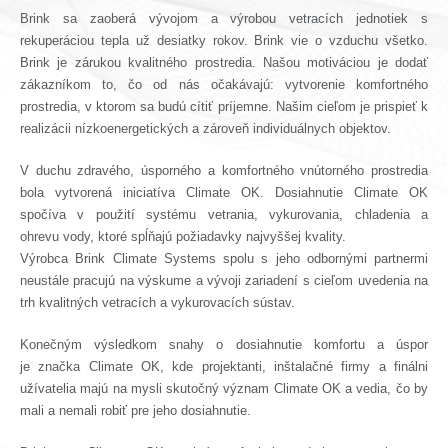
Brink sa zaoberá vývojom a výrobou vetracích jednotiek s
rekuperáciou tepla už desiatky rokov. Brink vie o vzduchu všetko.
Brink je zárukou kvalitného prostredia. Našou motiváciou je dodať
zákazníkom to, čo od nás očakávajú: vytvorenie komfortného
prostredia, v ktorom sa budú cítiť príjemne. Našim cieľom je prispieť k
realizácii nízkoenergetických a zároveň individuálnych objektov.
V duchu zdravého, úsporného a komfortného vnútorného prostredia
bola vytvorená iniciatíva Climate OK. Dosiahnutie Climate OK
spočíva v použití systému vetrania, vykurovania, chladenia a
ohrevu vody, ktoré spĺňajú požiadavky najvyššej kvality.
Výrobca Brink Climate Systems spolu s jeho odbornými partnermi
neustále pracujú na výskume a vývoji zariadení s cieľom uvedenia na
trh kvalitných vetracích a vykurovacích sústav.
Konečným výsledkom snahy o dosiahnutie komfortu a úspor
je značka Climate OK, kde projektanti, inštalačné firmy a finálni
užívatelia majú na mysli skutočný význam Climate OK a vedia, čo by
mali a nemali robiť pre jeho dosiahnutie.