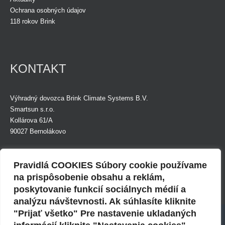
Ochrana osobných údajov
118 rokov Brink
KONTAKT
Výhradný dovozca Brink Climate Systems B.V.
Smartsun s.r.o.
Kollárova 61/A
90027 Bernolákovo
Tel.: +421 (0)948 924 874
Mob.: +421 (0)948 891 999
Pravidlá COOKIES Súbory cookie používame
E-mail:
info@smartsunsro.sk
na prispôsobenie obsahu a reklám,
poskytovanie funkcií sociálnych médií a
Fakturačná adresa:
IČO: 36835285
analýzu návštevnosti. Ak súhlasíte kliknite
Budovateľská 29
DIČ: 2022447878
Použitie cookies
"Prijať všetko" Pre nastavenie ukladaných
82108 Bratislava
IČ DPH: SK2022447878