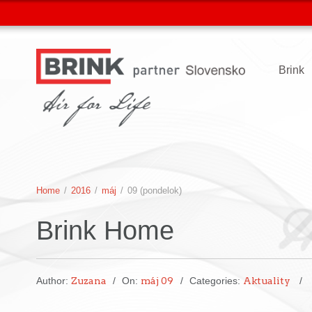
Brink
Home
/
2016
/
máj
/
09 (pondelok)
Brink Home
Author:
Zuzana
On:
máj 09
Categories:
Aktuality