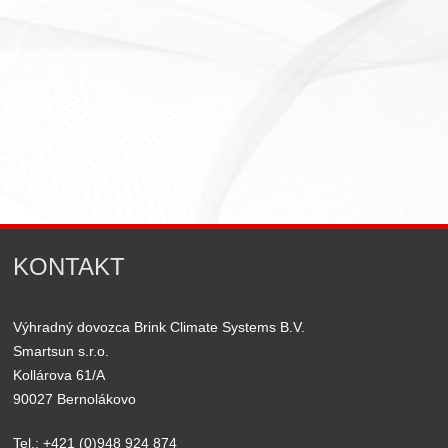
KONTAKT
Výhradný dovozca Brink Climate Systems B.V.
Smartsun s.r.o.
Kollárova 61/A
90027 Bernolákovo
Tel.: +421 (0)948 924 874