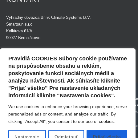
Výhradný dovozca Brink Climate Systems B.V.
Smartsun s.r.o.
Kollárova 61/A
90027 Bernolákovo
Tel.: +421 (0)948 924 874
Mob.: +421 (0)948 891 999
Pravidlá COOKIES Súbory cookie používame
E-mail:
info@smartsunsro.sk
na prispôsobenie obsahu a reklám,
poskytovanie funkcií sociálnych médií a
Fakturačná adresa:
IČO: 36835285
analýzu návštevnosti. Ak súhlasíte kliknite
Budovateľská 29
DIČ: 2022447878
Použitie cookies
"Prijať všetko" Pre nastavenie ukladaných
82108 Bratislava
IČ DPH: SK2022447878
informácií kliknite "Nastavenia cookies".
Webové stránky môžu vo vašom prehliadači ukladať alebo načítavať informáci
forme súborov Cookies. Môžu to byť anonymné štatistické údaje, informácie o 
We use cookies to enhance your browsing experience, serve
vašich nastaveniach alebo používaných zariadeniach, za účelom poskytnuti
personalized ads or content, and analyze our traffic. By
osobného webu alebo k tomu, aby webové stránky boli v súlade s vašimi
clicking "Accept All", you consent to our use of cookies.
© 2016 - 2021
Mapa
Certifikáty
očakávaniami. Uložením potvrdíte, že ste porozumeli uvedeným nastavenia
Smartsun
stránky
Passive House
súborov Cookies a súhlasili s nimi.
Nastavenie
Odmietnuť
Prijať všetko