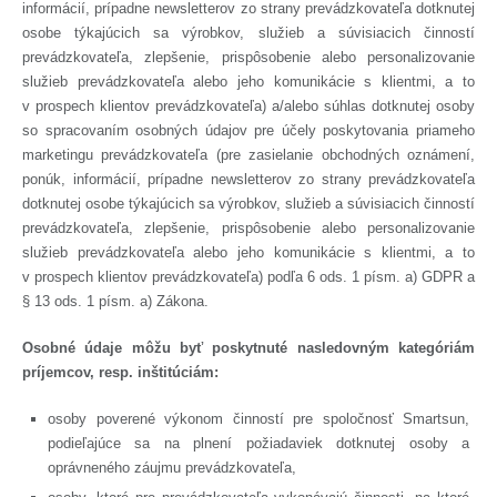
informácií, prípadne newsletterov zo strany prevádzkovateľa dotknutej
osobe týkajúcich sa výrobkov, služieb a súvisiacich činností
prevádzkovateľa, zlepšenie, prispôsobenie alebo personalizovanie
služieb prevádzkovateľa alebo jeho komunikácie s klientmi, a to
v prospech klientov prevádzkovateľa) a/alebo súhlas dotknutej osoby
so spracovaním osobných údajov pre účely poskytovania priameho
marketingu prevádzkovateľa (pre zasielanie obchodných oznámení,
ponúk, informácií, prípadne newsletterov zo strany prevádzkovateľa
dotknutej osobe týkajúcich sa výrobkov, služieb a súvisiacich činností
prevádzkovateľa, zlepšenie, prispôsobenie alebo personalizovanie
služieb prevádzkovateľa alebo jeho komunikácie s klientmi, a to
v prospech klientov prevádzkovateľa) podľa 6 ods. 1 písm. a) GDPR a
§ 13 ods. 1 písm. a) Zákona.
Osobné údaje môžu byť poskytnuté nasledovným kategóriám
príjemcov, resp. inštitúciám:
osoby poverené výkonom činností pre spoločnosť Smartsun,
podieľajúce sa na plnení požiadaviek dotknutej osoby a
oprávneného záujmu prevádzkovateľa,