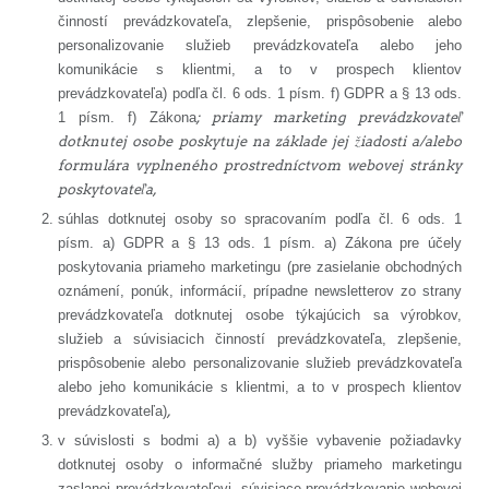
činností prevádzkovateľa, zlepšenie, prispôsobenie alebo
personalizovanie služieb prevádzkovateľa alebo jeho
komunikácie s klientmi, a to v prospech klientov
prevádzkovateľa) podľa čl. 6 ods. 1 písm. f) GDPR a § 13 ods.
1 písm. f) Zákona
; priamy marketing prevádzkovateľ
dotknutej osobe poskytuje na základe jej žiadosti a/alebo
formulára vyplneného prostredníctvom webovej stránky
poskytovateľa,
súhlas dotknutej osoby so spracovaním podľa čl. 6 ods. 1
písm. a) GDPR a § 13 ods. 1 písm. a) Zákona pre účely
poskytovania priameho marketingu (pre zasielanie obchodných
oznámení, ponúk, informácií, prípadne newsletterov zo strany
prevádzkovateľa dotknutej osobe týkajúcich sa výrobkov,
služieb a súvisiacich činností prevádzkovateľa, zlepšenie,
prispôsobenie alebo personalizovanie služieb prevádzkovateľa
alebo jeho komunikácie s klientmi, a to v prospech klientov
prevádzkovateľa)
,
v súvislosti s bodmi a) a b) vyššie vybavenie požiadavky
dotknutej osoby o informačné služby priameho marketingu
zaslanej prevádzkovateľovi, súvisiace prevádzkovanie webovej