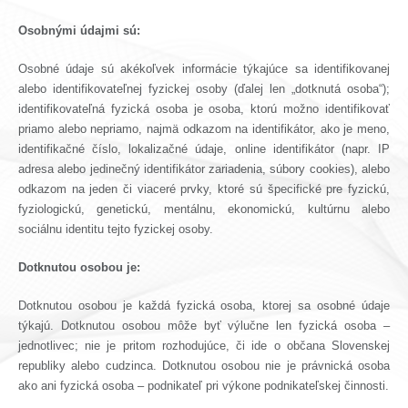
Osobnými údajmi sú:
Osobné údaje sú akékoľvek informácie týkajúce sa identifikovanej
alebo identifikovateľnej fyzickej osoby (ďalej len „dotknutá osoba“);
identifikovateľná fyzická osoba je osoba, ktorú možno identifikovať
priamo alebo nepriamo, najmä odkazom na identifikátor, ako je meno,
identifikačné číslo, lokalizačné údaje, online identifikátor (napr. IP
adresa alebo jedinečný identifikátor zariadenia, súbory cookies), alebo
odkazom na jeden či viaceré prvky, ktoré sú špecifické pre fyzickú,
fyziologickú, genetickú, mentálnu, ekonomickú, kultúrnu alebo
sociálnu identitu tejto fyzickej osoby.
Dotknutou osobou je:
Dotknutou osobou je každá fyzická osoba, ktorej sa osobné údaje
týkajú. Dotknutou osobou môže byť výlučne len fyzická osoba –
jednotlivec; nie je pritom rozhodujúce, či ide o občana Slovenskej
republiky alebo cudzinca. Dotknutou osobou nie je právnická osoba
ako ani fyzická osoba – podnikateľ pri výkone podnikateľskej činnosti.