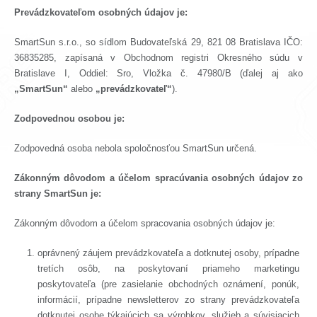
Prevádzkovateľom osobných údajov je:
SmartSun s.r.o., so sídlom Budovateľská 29, 821 08 Bratislava IČO:
36835285, zapísaná v Obchodnom registri Okresného súdu v
Bratislave I, Oddiel: Sro, Vložka č. 47980/B (ďalej aj ako
„SmartSun“
alebo
„prevádzkovateľ“
).
Zodpovednou osobou je:
Zodpovedná osoba nebola spoločnosťou SmartSun určená.
Zákonným dôvodom a účelom spracúvania osobných údajov zo
strany
SmartSun
je:
Zákonným dôvodom a účelom spracovania osobných údajov je:
oprávnený záujem prevádzkovateľa a dotknutej osoby, prípadne
tretích osôb, na poskytovaní priameho marketingu
poskytovateľa (pre zasielanie obchodných oznámení, ponúk,
informácií, prípadne newsletterov zo strany prevádzkovateľa
dotknutej osobe týkajúcich sa výrobkov, služieb a súvisiacich