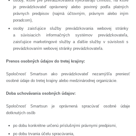
osoby, ktoré pre prevádzkovateľa vykonávajú činnosti, na ktoré
je prevádzkovateľ oprávnený alebo povinný podľa platných
právnych predpisov (najmä účtovným, právnym alebo iným
poradcom),
osoby zaisťujúce služby prevádzkovania webovej stránky
a súvisiacich informačných systémov prevádzkovateľa,
zaisťujúce marketingové služby a ďalšie služby v súvislosti s
prevádzkovaním webovej stránky prevádzkovateľa.
Prenos osobných údajov do tretej krajiny:
Spoločnosť Smartsun ako prevádzkovateľ nezamýšľa preniesť
osobné údaje do tretej krajiny alebo medzinárodnej organizácie.
Doba uchovávania osobných údajov:
Spoločnosť Smartsun je oprávnená spracúvať osobné údaje
dotknutých osôb
po dobu konkrétne určenú príslušnými právnymi predpismi,
po dobu trvania účelu spracúvania,