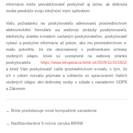
informácie môže prevádzkovateľ poskytnúť aj ústne, ak dotknutá
osoba preukáže svoju totožnosť iným spôsobom.
Vašu požiadavku na poskytovateľa adresovanú prostredníctvom
elektronického formulára
na webovej stránky poskytovateľa
,
telefonicky a/alebo e-mailom zaslaným poskytovateľovi, poskytovateľ
vybaví a poskytne informácie až potom, ako mu prostredníctvom e-
mailu potvrdíte, že ste oboznámený s podmienkami ochrany
osobných údajov, ktoré sú uverejnené na webovej stránke
poskytovateľa:
https://www.rekuperacia-brink.sk/2019/11/15/1822/
a ktoré Vám poskytovateľ zašle prostredníctvom e-mailu, s tým, že
ich v celom rozsahu prijímate a súhlasíte so spracovaním Vašich
osobných údajov ako dotknutej osoby v súlade s nariadením GDPR
a Zákonom.
Brink predstavuje nové kompaktné zariadenie
←
Nadštandardná 5-ročná záruka BRINK
→