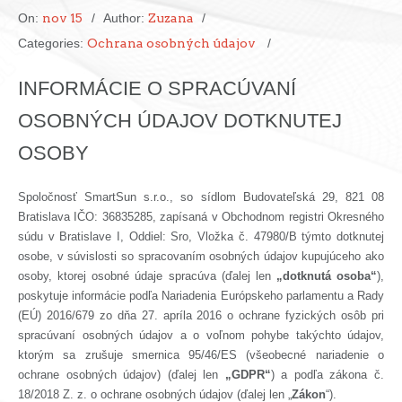
On:
nov 15
Author:
Zuzana
Categories:
Ochrana osobných údajov
INFORMÁCIE O SPRACÚVANÍ
OSOBNÝCH ÚDAJOV DOTKNUTEJ
OSOBY
Spoločnosť SmartSun s.r.o., so sídlom Budovateľská 29, 821 08
Bratislava IČO: 36835285, zapísaná v Obchodnom registri Okresného
súdu v Bratislave I, Oddiel: Sro, Vložka č. 47980/B týmto dotknutej
osobe, v súvislosti so spracovaním osobných údajov kupujúceho ako
osoby, ktorej osobné údaje spracúva (ďalej len
„dotknutá osoba“
),
poskytuje informácie podľa Nariadenia Európskeho parlamentu a Rady
(EÚ) 2016/679 zo dňa 27. apríla 2016 o ochrane fyzických osôb pri
spracúvaní osobných údajov a o voľnom pohybe takýchto údajov,
ktorým sa zrušuje smernica 95/46/ES (všeobecné nariadenie o
ochrane osobných údajov) (ďalej len
„GDPR“
) a podľa zákona č.
18/2018 Z. z. o ochrane osobných údajov (ďalej len „
Zákon
“).