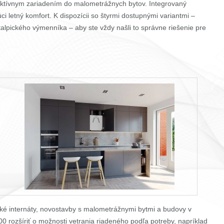
ktívnym zariadením do malometrážnych bytov. Integrovaný
ci letný komfort. K dispozícii so štyrmi dostupnými variantmi –
lpického výmenníka – aby ste vždy našli to správne riešenie pre
ské internáty, novostavby s malometrážnymi bytmi a budovy v
0 rozšíriť o možnosti vetrania riadeného podľa potreby, napríklad