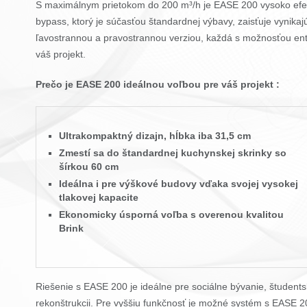
S maximálnym prietokom do 200 m³/h je EASE 200 vysoko efe
bypass, ktorý je súčasťou štandardnej výbavy, zaisťuje vynikajú
ľavostrannou a pravostrannou verziou, každá s možnosťou enta
váš projekt.
Prečo je EASE 200 ideálnou voľbou pre váš projekt :
Ultrakompaktný dizajn, hĺbka iba 31,5 cm
Zmestí sa do štandardnej kuchynskej skrinky so
šírkou 60 cm
Ideálna i pre výškové budovy vďaka svojej vysokej
tlakovej kapacite
Ekonomicky úsporná voľba s overenou kvalitou
Brink
Riešenie s EASE 200 je ideálne pre sociálne bývanie, študent
rekonštrukcii. Pre vyššiu funkčnosť je možné systém s EASE 20