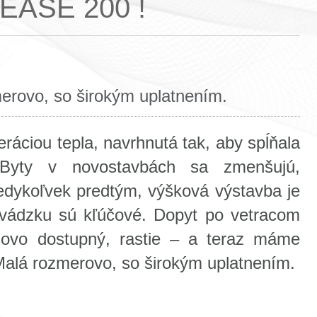
EASE 200 !
rovo, so širokým uplatnením.
ráciou tepla, navrhnutá tak, aby spĺňala
Byty v novostavbách sa zmenšujú,
kedykoľvek predtým, výšková výstavba je
evádzku sú kľúčové. Dopyt po vetracom
novo dostupný, rastie – a teraz máme
alá rozmerovo, so širokým uplatnením.