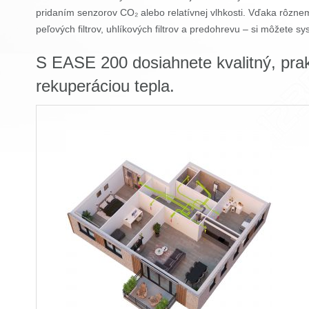
pridaním senzorov CO₂ alebo relatívnej vlhkosti. Vďaka rôzne
peľových filtrov, uhlíkových filtrov a predohrevu – si môžete s
S EASE 200 dosiahnete kvalitný, prak
rekuperáciou tepla.