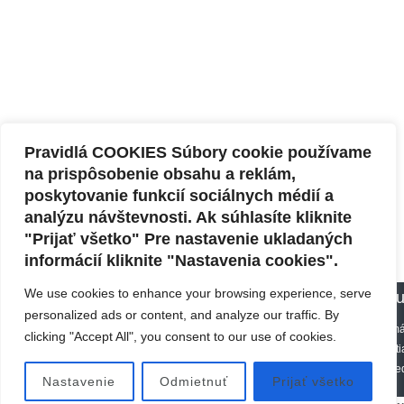
Pravidlá COOKIES Súbory cookie používame
na prispôsobenie obsahu a reklám,
poskytovanie funkcií sociálnych médií a
analýzu návštevnosti. Ak súhlasíte kliknite
"Prijať všetko" Pre nastavenie ukladaných
informácií kliknite "Nastavenia cookies".
We use cookies to enhance your browsing experience, serve
Pou
personalized ads or content, and analyze our traffic. By
Webové stránky môžu vo vašom prehliadači ukladať alebo načítavať informác
clicking "Accept All", you consent to our use of cookies.
vašich nastaveniach alebo používaných zariadeniach, za účelom poskytnuti
Uložením potvrdíte, že ste porozumeli uv
Nastavenie
Odmietnuť
Prijať všetko