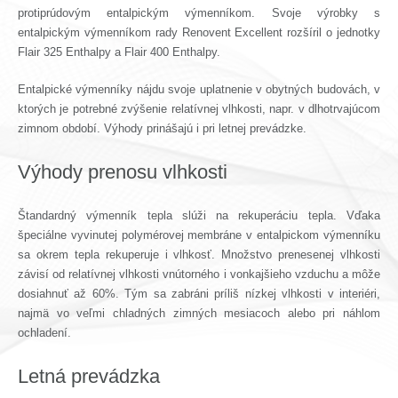
protiprúdovým entalpickým výmenníkom. Svoje výrobky s
entalpickým výmenníkom rady Renovent Excellent rozšíril o jednotky
Flair 325 Enthalpy a Flair 400 Enthalpy.
Entalpické výmenníky nájdu svoje uplatnenie v obytných budovách, v
ktorých je potrebné zvýšenie relatívnej vlhkosti, napr. v dlhotrvajúcom
zimnom období. Výhody prinášajú i pri letnej prevádzke.
Výhody prenosu vlhkosti
Štandardný výmenník tepla slúži na rekuperáciu tepla. Vďaka
špeciálne vyvinutej polymérovej membráne v entalpickom výmenníku
sa okrem tepla rekuperuje i vlhkosť. Množstvo prenesenej vlhkosti
závisí od relatívnej vlhkosti vnútorného i vonkajšieho vzduchu a môže
dosiahnuť až 60%. Tým sa zabráni príliš nízkej vlhkosti v interiéri,
najmä vo veľmi chladných zimných mesiacoch alebo pri náhlom
ochladení.
Letná prevádzka