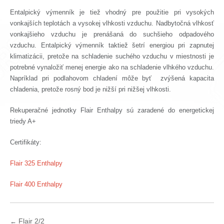
Entalpický výmenník je tiež vhodný pre použitie pri vysokých
vonkajších teplotách a vysokej vlhkosti vzduchu. Nadbytočná vlhkosť
vonkajšieho vzduchu je prenášaná do suchšieho odpadového
vzduchu. Entalpický výmenník taktiež šetrí energiou pri zapnutej
klimatizácii, pretože na schladenie suchého vzduchu v miestnosti je
potrebné vynaložiť menej energie ako na schladenie vlhkého vzduchu.
Napríklad pri podlahovom chladení môže byť zvýšená kapacita
chladenia, pretože rosný bod je nižší pri nižšej vlhkosti.
Rekuperačné jednotky Flair Enthalpy sú zaradené do energetickej
triedy A+
Certifikáty:
Flair 325 Enthalpy
Flair 400 Enthalpy
Flair 2/2
←