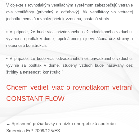
V objekte s rovnotlakým ventilačným systémom zabezpečujú vetranie
dva ventilátory (prívodný a odťahový). Ak ventilátory vo vetracej
jednotke nemajú rovnaký prietok vzduchu, nastanú straty :
•
V prípade, že bude viac privádzaného než odvádzaného vzduchu:
vyvinie sa pretlak v dome, tepelná energia je vytláčaná cez štrbiny a
netesnosti konštrukcií.
•
V prípade, že bude viac odvádzaného než privádzaného vzduchu:
vyvinie sa podtlak v dome, studený vzduch bude nasávaný cez
štrbiny a netesnosti konštrukcií
Chcem vedieť viac o rovnotlakom vetraní
CONSTANT FLOW
Sprísnené požiadavky na nízku energetickú spotrebu –
←
Smernica ErP 2009/125/ES