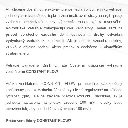
Ak chceme dosiahnuť efektívny prenos tepla vo výmenníku vetracej
jednotky s rekuperáciou tepla a zminimalizovať straty energií, prúdy
vzduchu prechádzajúce cez výmenník musia byť v rovnováhe.
Rovnotlaké vetranie
zabezpečujú dva ventilátory. Jeden slúži na
prívod čerstvého vzduchu
do miestností a
druhý odvádza
vydýchaný vzduch
z miestností. Ak je prietok vzduchu odlišný,
vzniká v objekte podtlak alebo pretlak a dochádza k okamžitým
stratám energií.
Vetracie zariadenia Brink Climate Systems disponujú výhradne
ventilátormi
CONSTANT FLOW
.
Vďaka ventilátorom CONSTANT FLOW je neustále zabezpečený
konštantný prietok vzduchu. Ventilátory nie sú regulované na základe
rýchlosti (rpm), ale na základe prietoku vzduchu. Napríklad, ak je
jednotka nastavená na prietok vzduchu 100 m³/h, otáčky budú
upravené tak, aby bol dodržiavaný prietok 100 m³/h.
Prečo ventilátory CONSTANT FLOW?