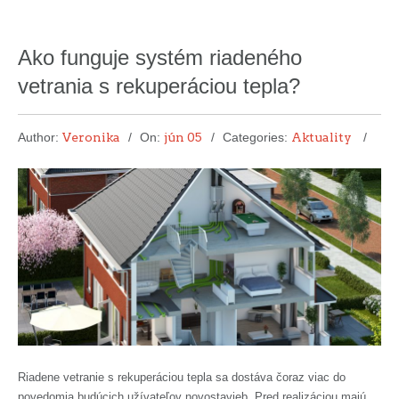
Ako funguje systém riadeného
vetrania s rekuperáciou tepla?
Author:
Veronika
On:
jún 05
Categories:
Aktuality
Riadene vetranie s rekuperáciou tepla sa dostáva čoraz viac do
povedomia budúcich užívateľov novostavieb. Pred realizáciou majú