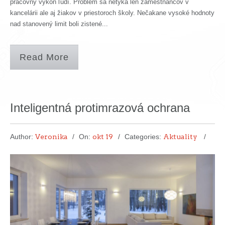
pracovný výkon ľudí. Problém sa netýka len zamestnancov v
kancelárii ale aj žiakov v priestoroch školy. Nečakane vysoké hodnoty
nad stanovený limit boli zistené...
Read More
Inteligentná protimrazová ochrana
Author:
Veronika
On:
okt 19
Categories:
Aktuality