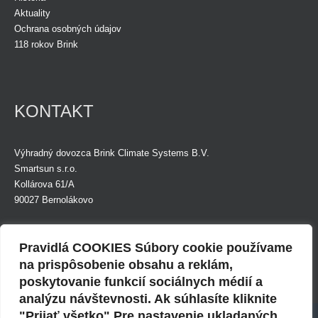
Aktuality
Ochrana osobných údajov
118 rokov Brink
KONTAKT
Výhradný dovozca Brink Climate Systems B.V.
Smartsun s.r.o.
Kollárova 61/A
90027 Bernolákovo
Tel.: +421 (0)948 924 874
Mob.: +421 (0)948 891 999
Pravidlá COOKIES Súbory cookie používame
E-mail:
info@smartsunsro.sk
na prispôsobenie obsahu a reklám,
poskytovanie funkcií sociálnych médií a
Fakturačná adresa:
IČO: 36835285
analýzu návštevnosti. Ak súhlasíte kliknite
Budovateľská 29
DIČ: 2022447878
Použitie cookies
"Prijať všetko" Pre nastavenie ukladaných