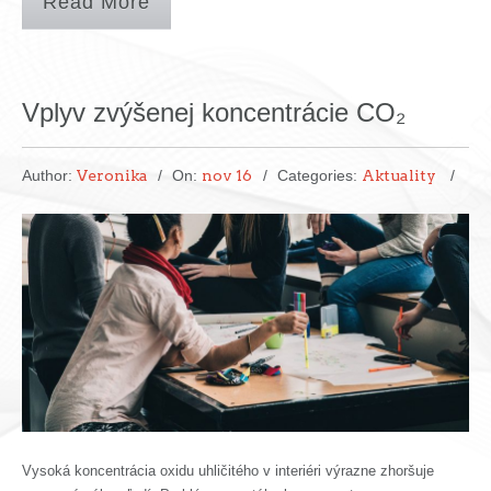
Read More
Vplyv zvýšenej koncentrácie CO₂
Author:
Veronika
On:
nov 16
Categories:
Aktuality
Vysoká koncentrácia oxidu uhličitého v interiéri výrazne zhoršuje