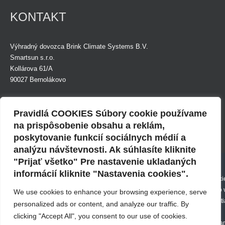
KONTAKT
Výhradný dovozca Brink Climate Systems B.V.
Smartsun s.r.o.
Kollárova 61/A
90027 Bernolákovo
Tel.: +421 (0)948 924 874
Mob.: +421 (0)948 891 999
Pravidlá COOKIES Súbory cookie používame
E-mail:
info@smartsunsro.sk
na prispôsobenie obsahu a reklám,
poskytovanie funkcií sociálnych médií a
Fakturačná adresa:
IČO: 36835285
analýzu návštevnosti. Ak súhlasíte kliknite
Budovateľská 29
DIČ: 2022447878
Použitie cookies
"Prijať všetko" Pre nastavenie ukladaných
82108 Bratislava
IČ DPH: SK2022447878
informácií kliknite "Nastavenia cookies".
Webové stránky môžu vo vašom prehliadači ukladať alebo načítavať informáci
forme súborov Cookies. Môžu to byť anonymné štatistické údaje, informácie o 
We use cookies to enhance your browsing experience, serve
vašich nastaveniach alebo používaných zariadeniach, za účelom poskytnuti
personalized ads or content, and analyze our traffic. By
osobného webu alebo k tomu, aby webové stránky boli v súlade s vašimi
clicking "Accept All", you consent to our use of cookies.
© 2016 - 2021
Mapa
Certifikáty
očakávaniami. Uložením potvrdíte, že ste porozumeli uvedeným nastavenia