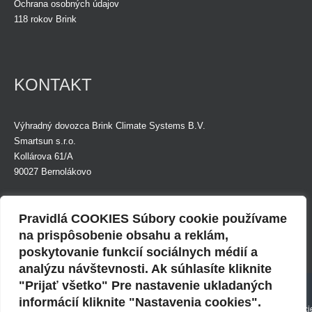
Ochrana osobných údajov
118 rokov Brink
KONTAKT
Výhradný dovozca Brink Climate Systems B.V.
Smartsun s.r.o.
Kollárova 61/A
90027 Bernolákovo
Tel.: +421 (0)948 924 874
Mob.: +421 (0)948 891 999
Pravidlá COOKIES Súbory cookie používame
E-mail:
info@smartsunsro.sk
na prispôsobenie obsahu a reklám,
poskytovanie funkcií sociálnych médií a
Fakturačná adresa:
IČO: 36835285
analýzu návštevnosti. Ak súhlasíte kliknite
Budovateľská 29
DIČ: 2022447878
Použitie cookies
"Prijať všetko" Pre nastavenie ukladaných
82108 Bratislava
IČ DPH: SK2022447878
informácií kliknite "Nastavenia cookies".
Webové stránky môžu vo vašom prehliadači ukladať alebo načítavať informáci