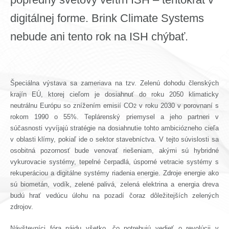
digitálnej forme. Brink Climate Systems
nebude ani tento rok na ISH chýbať.
Špeciálna výstava sa zameriava na tzv. Zelenú dohodu členských
krajín EÚ, ktorej cieľom je dosiahnuť do roku 2050 klimaticky
neutrálnu Európu so znížením emisií CO
v roku 2030 v porovnaní s
2
rokom 1990 o 55%. Teplárenský priemysel a jeho partneri v
súčasnosti vyvíjajú stratégie na dosiahnutie tohto ambiciózneho cieľa
v oblasti klímy, pokiaľ ide o sektor stavebníctva. V tejto súvislosti sa
osobitná pozornosť bude venovať riešeniam, akými sú hybridné
vykurovacie systémy, tepelné čerpadlá, úsporné vetracie systémy s
rekuperáciou a digitálne systémy riadenia energie. Zdroje energie ako
sú biometán, vodík, zelené palivá, zelená elektrina a energia dreva
budú hrať vedúcu úlohu na pozadí čoraz dôležitejších zelených
zdrojov.
Návštevníci fóra nájdu všetko, čo potrebujú vedieť o revolúcii v